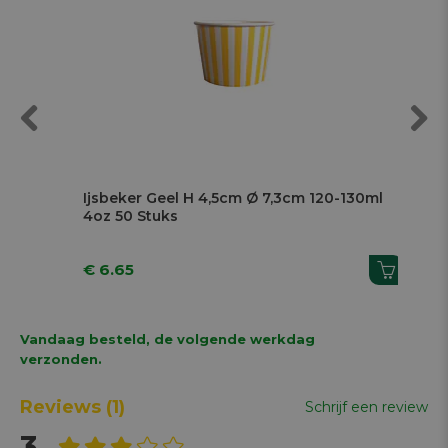
Previous
Next
Ijsbeker Geel H 4,5cm Ø 7,3cm 120-130ml
Dra
4oz 50 Stuks
€ 6.65
€ 
Vandaag besteld, de volgende werkdag
verzonden.
Reviews
(1)
Schrijf een review
3