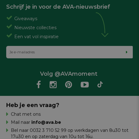
Schrijf je in voor de AVA-nieuwsbrief
Giveaways
Nieuwste collecties
Een vat vol inspiratie
Volg @AVAmoment
Heb je een vraag?
Chat met ons
Mail naar
info@ava.be
Bel naar 0032 3 710 52 99 op werkdagen van 8u30 tot
17u30 en op zaterdag van 10u tot 16u.