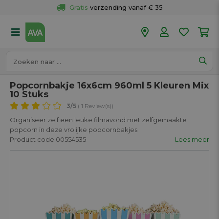
Gratis
 verzending vanaf € 35
Gratis
 ophalen en retour in je winkel
Meer dan 
50 winkels
Voor 18u besteld op werkdagen, 
vandaag verzonden.
Popcornbakje 16x6cm 960ml 5 Kleuren Mix
10 Stuks
3
/5
( 1 Review(s))
Organiseer zelf een leuke filmavond met zelfgemaakte
popcorn in deze vrolijke popcornbakjes
Product code 00554535
Lees meer