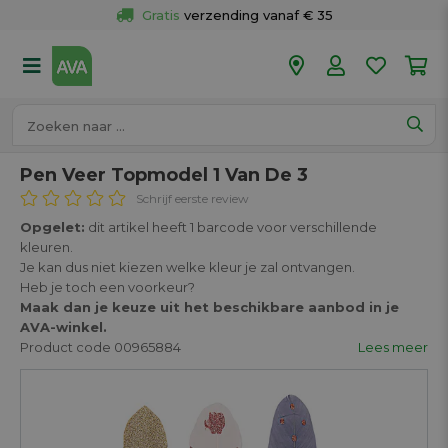
Gratis
 verzending vanaf € 35
Gratis
 ophalen en retour in je winkel
Meer dan 
50 winkels
Voor 18u besteld op werkdagen, 
vandaag verzonden.
Pen Veer Topmodel 1 Van De 3
Schrijf eerste review
Opgelet:
dit artikel heeft 1 barcode voor verschillende
kleuren.
Je kan dus niet kiezen welke kleur je zal ontvangen.
Heb je toch een voorkeur?
Maak dan je keuze uit het beschikbare aanbod in je
AVA-winkel.
Product code 00965884
Lees meer