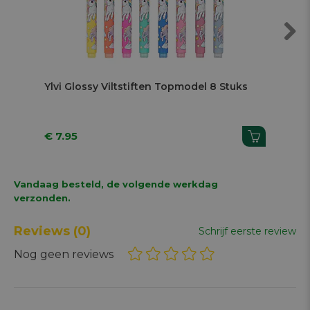
Next
Ylvi Glossy Viltstiften Topmodel 8 Stuks
Not
Ora
€ 7.95
€ 
Vandaag besteld, de volgende werkdag
verzonden.
Reviews
(0)
Schrijf eerste review
Nog geen reviews