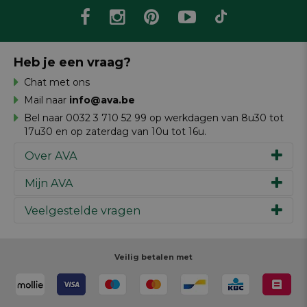
Heb je een vraag?
Chat met ons
Mail naar
info@ava.be
Bel naar 0032 3 710 52 99 op werkdagen van 8u30 tot
17u30 en op zaterdag van 10u tot 16u.
Over AVA
Mijn AVA
Ons verhaal
Merken
Veelgestelde vragen
Inspiratie
Werken bij AVA
Cadeaubon
Magazine AVA Moment
Je bestelling
Personal shopper
Winkels
Je betaling
Veilig betalen met
Maak je ontwerp
Resources
Je levering
Review schrijven
Je retour
Maak je ontwerp