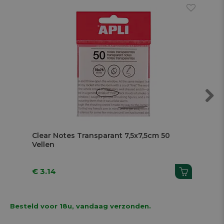
Next
Clear Notes Transparant 7,5x7,5cm 50
Cle
Vellen
Vel
€ 3.14
€ 3
Besteld voor 18u, vandaag verzonden.