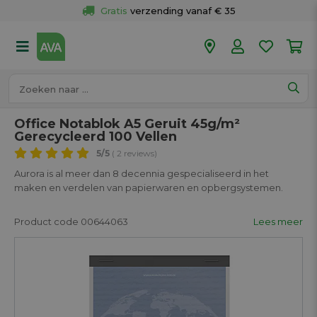
Gratis
 verzending vanaf € 35
Gratis
 ophalen en retour in je winkel
Meer dan 
50 winkels
Voor 18u besteld op werkdagen, 
vandaag verzonden.
Office Notablok A5 Geruit 45g/m²
Gerecycleerd 100 Vellen
5
/5
( 2 reviews)
Aurora is al meer dan 8 decennia gespecialiseerd in het
maken en verdelen van papierwaren en opbergsystemen.
Product code 00644063
Lees meer