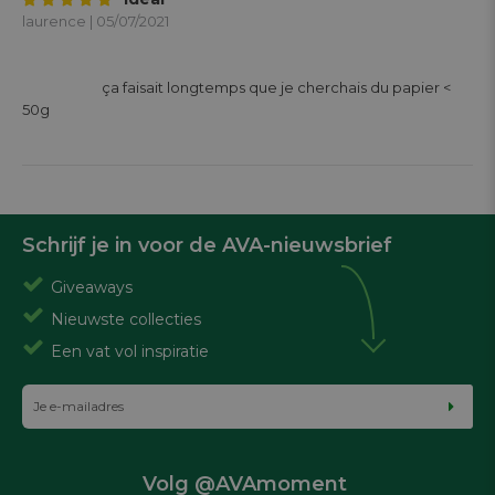
laurence | 05/07/2021
			ça faisait longtemps que je cherchais du papier < 
50g

Schrijf je in voor de AVA-nieuwsbrief
Giveaways
Nieuwste collecties
Een vat vol inspiratie
Volg @AVAmoment