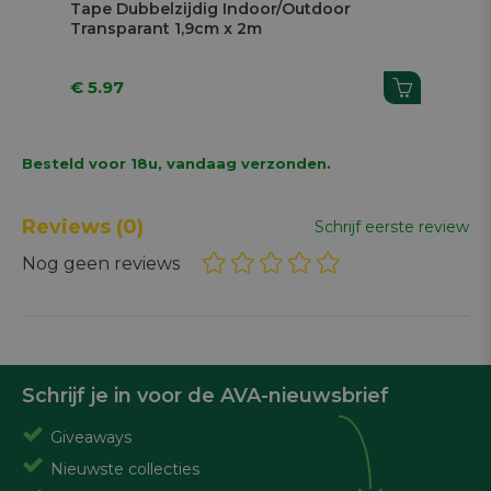
Tape Dubbelzijdig Indoor/Outdoor
Be
Transparant 1,9cm x 2m
10 
€ 5.97
€ 
Besteld voor 18u, vandaag verzonden.
Reviews
(0)
Schrijf eerste review
Nog geen reviews
Schrijf je in voor de AVA-nieuwsbrief
Giveaways
Nieuwste collecties