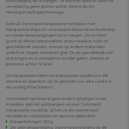
beschadiging op te hangen. Ze hechten sterk en laten na
verwijdering geen sporen achter dankzij de 3M
rekontgrendelingstechnologie.
Gebruik Command transparante minihaken met
transparante strips om voorwerpen binnenshuis doelmatig
en zonder beschadigingen op te hangen. Ze hechten
goed op allerlei oppervlakken zoals massieve, holle en
geschilderde wanden, evenals op andere materialen
zoals hout, tegels, metaal en glas. Ze zijn gemakkelijk aan
te brengen en te verwijderen zonder gaten, vlekken of
lijmresten achter te laten.
De transparante haken en strips passen naadloos in elk
interieur en daardoor zijn ze geschikt voor elke ruimte in
de woning of het kantoor.
Voorwerpen opnieuw ergens anders ophangen is niet
moeilijker dan het aanbrengen van een Command
transparante navulstrip. Je kan ze dus steeds weer
verwijderen, verplaatsen en opnieuw gebruiken.
Draagvermogen: 225 g
Zie gebruiksaanwijzing: wacht na bevestiging op de