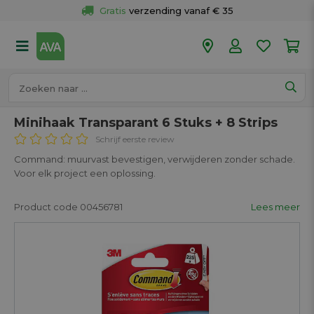
Gratis
 verzending vanaf € 35
Gratis
 ophalen en retour in je winkel
Meer dan 
50 winkels
Voor 18u besteld op werkdagen, 
vandaag verzonden.
Minihaak Transparant 6 Stuks + 8 Strips
Schrijf eerste review
Command: muurvast bevestigen, verwijderen zonder schade.
Voor elk project een oplossing.
Product code 00456781
Lees meer