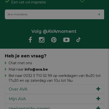
Een vat vol inspiratie
Volg @AVAmoment
Heb je een vraag?
Chat met ons
Mail naar
info@ava.be
Bel naar 0032 3 710 52 99 op werkdagen van 8u30 tot
17u30 en op zaterdag van 10u tot 16u.
Over AVA
Mijn AVA
Ons verhaal
Merken
Veelgestelde vragen
Inspiratie