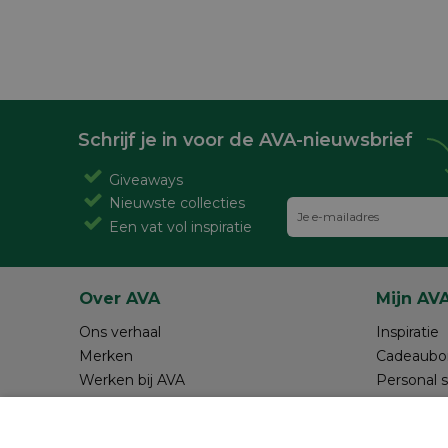
Schrijf je in voor de AVA-nieuwsbrief
Giveaways
Nieuwste collecties
Een vat vol inspiratie
Over AVA
Mijn AV
Ons verhaal
Inspiratie
Merken
Cadeaubo
Werken bij AVA
Personal 
Magazine AVA Moment
Maak je o
Winkels
Review sc