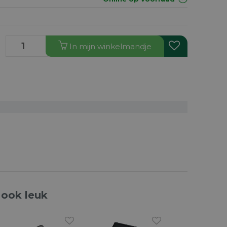
In
mijn
winkelmandje
 ook leuk