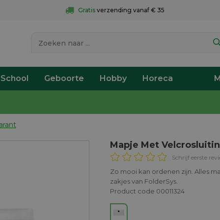
Gratis
 verzending vanaf € 35
 School
Geboorte
Hobby
Horeca
M
arant
Mapje Met Velcrosluit
Schrijf eerste rev
Zo mooi kan ordenen zijn. Alles m
zakjes van FolderSys.
Product code 00011324