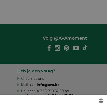
Volg @AVAmoment
Heb je een vraag?
Chat met ons
Mail naar
info@ava.be
Bel naar 0032 3 710 52 99 op
werkdagen van 8u30 tot 17u30 en op
zaterdag van 10u tot 16u.