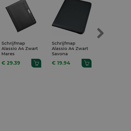
Next
Schrijfmap
Schrijfmap
Klembord A4
Alassio A4 Zwart
Alassio A4 Zwart
Hout
Mares
Savona
€ 29.39
€ 19.94
€ 4.82