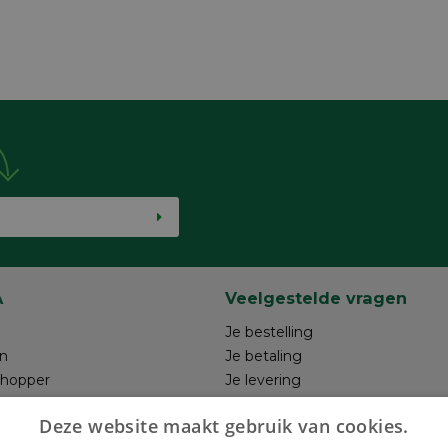
A
Veelgestelde vragen
Je bestelling
n
Je betaling
shopper
Je levering
ntwerp
Je retour
Deze website maakt gebruik van cookies.
hrijven
Maak je ontwerp