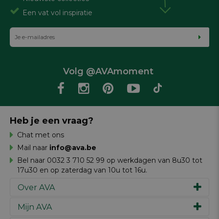
Een vat vol inspiratie
Volg @AVAmoment
Heb je een vraag?
Chat met ons
Mail naar
info@ava.be
Bel naar 0032 3 710 52 99 op werkdagen van 8u30 tot
17u30 en op zaterdag van 10u tot 16u.
Over AVA
Mijn AVA
Ons verhaal
Merken