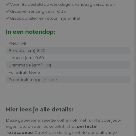
Voor 18u besteld op werkdagen,
vandaag verzonden.
Gratis
verzending vanaf € 35
Gratis
ophalen en retour in je winkel
In een notendop:
Kleur: wit
Breedte (cm): 8.20
Hoogte (cm): 9.60
Grammage (g/m²): 0g
Foliedruk: None
Proefdruk mogelijk: Nee
Hier lees je alle details:
Deze gepersonaliseerde koffiemok met ruimte voor jouw
eigen foto en een leuke tekst is hét
perfecte
fotocadeau
! Ga zelf aan de slag met de opmaak van je