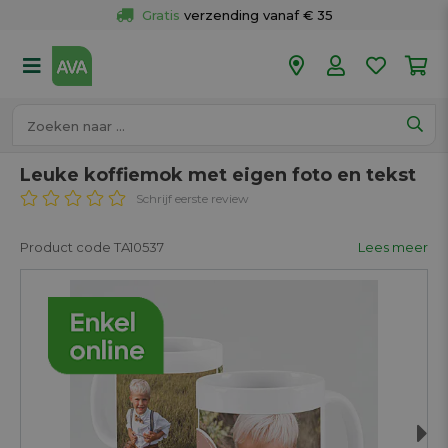
Gratis
 verzending vanaf € 35
Gratis
 ophalen en retour in je winkel
Meer dan 
50 winkels
Voor 18u besteld op werkdagen, 
vandaag verzonden.
Leuke koffiemok met eigen foto en tekst
Schrijf eerste review
Product code TA10537
Lees meer