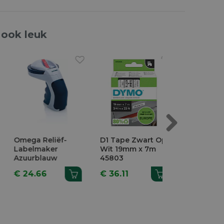
 ook leuk
Next
Omega Reliëf-
D1 Tape Zwart Op
D1 Tape Zwa
Labelmaker
Wit 19mm x 7m
Wit 6mm x 7
Azuurblauw
45803
43613
€ 24.66
€ 36.11
€ 26.45