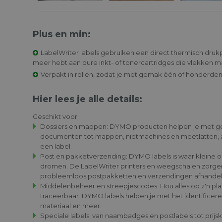
Plus en min:
LabelWriter labels gebruiken een direct thermisch druk
meer hebt aan dure inkt- of tonercartridges die vlekken 
-20%
Verpakt in rollen, zodat je met gemak één of honderden
Hier lees je alle details:
Geschikt voor
Dossiers en mappen: DYMO producten helpen je met ge
documenten tot mappen, nietmachines en meetlatten, al
LabelManager
Tape Zw
een label.
640 CB
Transpa
Post en pakketverzending: DYMO labels is waar kleine
12mm x
dromen. De LabelWriter printers en weegschalen zorgen
€ 124.99
€ 23.55
€ 155.00
probleemloos postpakketten en verzendingen afhandel
Middelenbeheer en streepjescodes: Hou alles op z'n pla
traceerbaar. DYMO labels helpen je met het identificeren
materiaal en meer.
Speciale labels: van naambadges en postlabels tot prijskaa