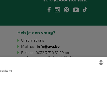
Heb je een vraag?
Chat met ons
Mail naar
info@ava.be
Bel naar 0032 3 710 52 99 op
werkdagen van 8u30 tot 17u30 en op
zaterdag van 10u tot 16u.
ebsite te
es verder
DUTCH
FRENCH
gd door
disclaimer
NIET-GECLASSIFICEERD