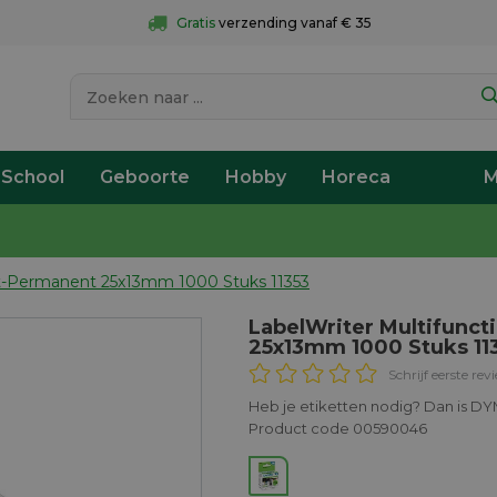
Gratis
 verzending vanaf € 35
 School
Geboorte
Hobby
Horeca
M
iet-Permanent 25x13mm 1000 Stuks 11353
LabelWriter Multifunct
25x13mm 1000 Stuks 11
Schrijf eerste rev
Heb je etiketten nodig? Dan is DYM
Product code 00590046