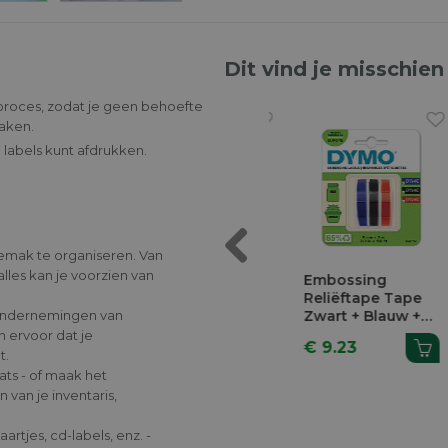
Dit vind je misschien
proces, zodat je geen behoefte
maken.
 labels kunt afdrukken.
mak te organiseren. Van
Previous
les kan je voorzien van
art Op
Labelwriter 550
Embossing
rant
Reliëftape Tape
 ondernemingen van
 8m
Zwart + Blauw +
Rood
 ervoor dat je
€ 149.00
€ 9.23
t.
ats - of maak het
 van je inventaris,
rtjes, cd-labels, enz. -