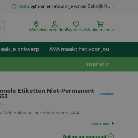
Zakelijk
NL
Gratis
 ophalen en retour in je winkel
Winkels
Aanmelden
Favorieten
Winkelmandje
aak je ontwerp
AVA maakt het voor jou
Inspiratie
ionele Etiketten Niet-Permanent
353
iew
O de oplossing, nu verkrijgbaar bij AVA!
Lees meer
Online op voorraad