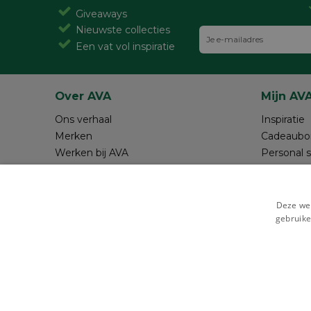
Giveaways
Nieuwste collecties
Een vat vol inspiratie
Over AVA
Mijn AV
Ons verhaal
Inspiratie
Merken
Cadeaubo
Werken bij AVA
Personal 
Magazine AVA Moment
Maak je o
Winkels
Review sc
Resources
Deze web
gebruike
Veilig betalen met
Cookie i
STRIKT NOODZAKELIJK