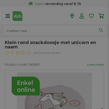
Gratis
 verzending vanaf € 35
Gratis
 ophalen en retour in je winkel
Meer dan 
50 winkels
Voor 18u besteld op werkdagen, 
vandaag verzonden.
Klein rond snackdoosje met unicorn en
naam
Schrijf eerste review
Product code TA13857
Lees meer