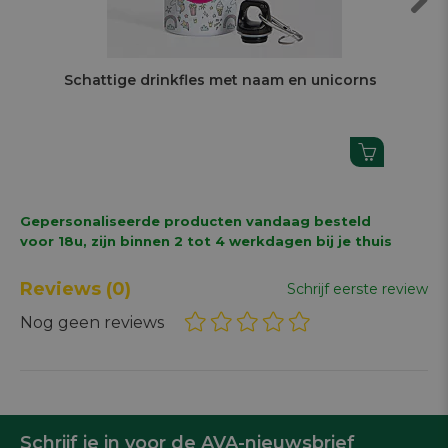
Next
Schattige drinkfles met naam en unicorns
Mi
Gepersonaliseerde producten vandaag besteld
voor 18u, zijn binnen 2 tot 4 werkdagen bij je thuis
Reviews
(0)
Schrijf eerste review
Nog geen reviews
Schrijf je in voor de AVA-nieuwsbrief