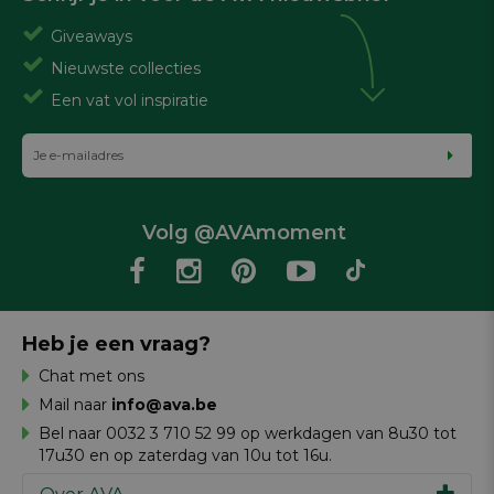
Giveaways
Nieuwste collecties
Een vat vol inspiratie
Volg @AVAmoment
Heb je een vraag?
Chat met ons
Mail naar
info@ava.be
Bel naar 0032 3 710 52 99 op werkdagen van 8u30 tot
17u30 en op zaterdag van 10u tot 16u.
Over AVA