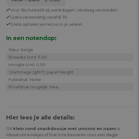
Voor 18u besteld op werkdagen,
vandaag verzonden.
Gratis
verzending vanaf € 35
Gratis
ophalen en retour in je winkel
In een notendop:
Kleur: beige
Breedte (cm): 11.00
Hoogte (cm): 0.00
Grammage (g/m²): paperWeight
Foliedruk: None
Proefdruk mogelijk: Nee
Hier lees je alle details:
Dit
klein rond snackdoosje met unicorn en naam
is
ideaal om koekjes of fruit in te bewaren voor een dagje