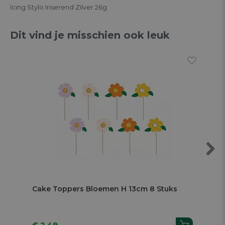
Icing Stylo Iriserend Zilver 26g
Dit vind je misschien ook leuk
Next
Cake Toppers Bloemen H 13cm 8 Stuks
Li
€ 2.49
€ 