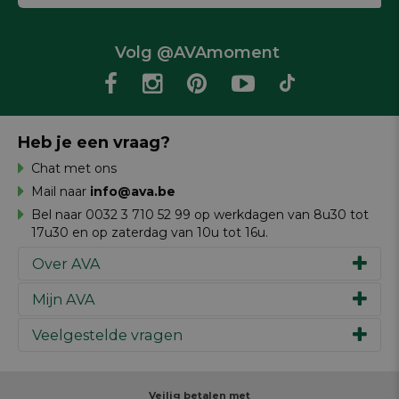
Volg @AVAmoment
Heb je een vraag?
Chat met ons
Mail naar
info@ava.be
Bel naar 0032 3 710 52 99 op werkdagen van 8u30 tot
17u30 en op zaterdag van 10u tot 16u.
Over AVA
Mijn AVA
Ons verhaal
Merken
Veelgestelde vragen
Inspiratie
Werken bij AVA
Cadeaubon
Magazine AVA Moment
Je bestelling
Personal shopper
Winkels
Je betaling
Veilig betalen met
Maak je ontwerp