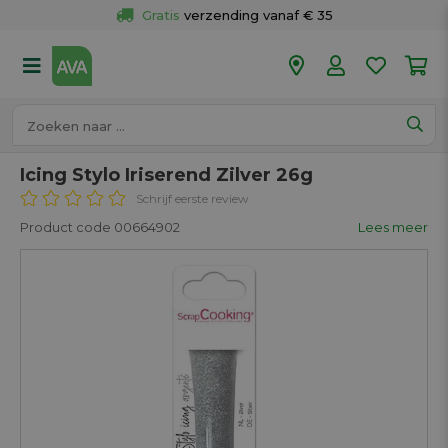
Gratis
 verzending vanaf € 35
Gratis
 ophalen en retour in je winkel
Meer dan 
50 winkels
Voor 18u besteld op werkdagen, 
vandaag verzonden.
Icing Stylo Iriserend Zilver 26g
Schrijf eerste review
Product code 00664902
Lees meer