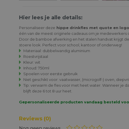
Hier lees je alle details:
Personaliseer deze
hippe drinkfles met quote en log
één van de meest originele cadeaus om je medewerkers of
Door de bamboe afwerking en het stalen handvat krijgt de
stoere look. Perfect voor school, kantoor of onderweg!
Materiaal: dubbelwandig aluminium
Roestvrijstaal
Kleur: wit
Inhoud: 750ml
Spoelen voor eerste gebruik
Niet geschikt voor: vaatwasser, (microgolf-) oven, diepvr
Tip: verwarm de fles voor met heet water. Wanneer je d
blijft deze 6 tot 8 uur heet.
Gepersonaliseerde producten vandaag besteld voor 1
Reviews
(0)
Nog geen reviews