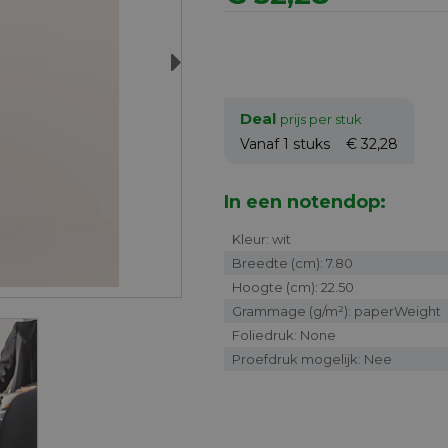
Next
Deal
prijs per stuk
Vanaf 1
stuks
€ 32,28
In een notendop:
Kleur: wit
Breedte (cm): 7.80
Hoogte (cm): 22.50
Grammage (g/m²): paperWeight
Foliedruk: None
Proefdruk mogelijk: Nee