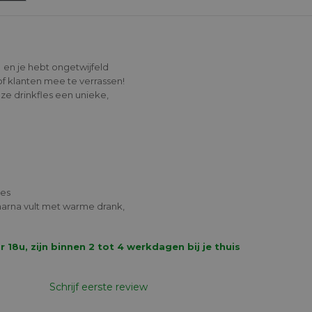
o
en je hebt ongetwijfeld
 klanten mee te verrassen!
ze drinkfles een unieke,
ies
aarna vult met warme drank,
8u, zijn binnen 2 tot 4 werkdagen bij je thuis
Schrijf eerste review