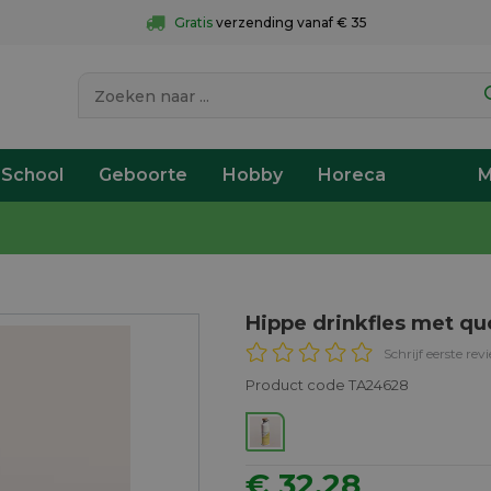
Gratis
 verzending vanaf € 35
 School
Geboorte
Hobby
Horeca
M
Hippe drinkfles met qu
Schrijf eerste rev
Product code TA24628
€ 32,28