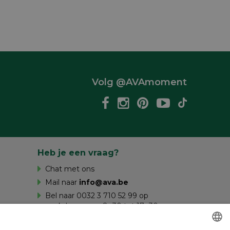
Volg @AVAmoment
Heb je een vraag?
Chat met ons
Mail naar
info@ava.be
Bel naar 0032 3 710 52 99 op
werkdagen van 8u30 tot 17u30 en op
zaterdag van 10u tot 16u.