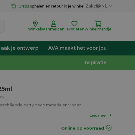
Zakelijk
NL
Gratis
 ophalen en retour in je winkel
Winkels
Aanmelden
Favorieten
Winkelmandje
aak je ontwerp
AVA maakt het voor jou
Inspiratie
25ml
iew
verschillende party deco materialen vinden!
Lees meer
Online op voorraad