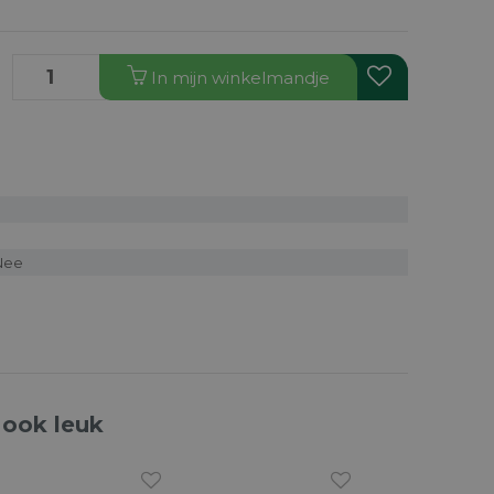
In
mijn
winkelmandje
 Nee
 ook leuk