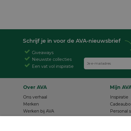
Schrijf je in voor de AVA-nieuwsbrief
Giveaways
Nieuwste collecties
Een vat vol inspiratie
Over AVA
Mijn AV
Ons verhaal
Inspiratie
Merken
Cadeaubo
Werken bij AVA
Personal 
Magazine AVA Moment
Maak je o
Winkels
Review sc