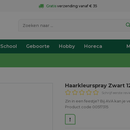
Gratis
 verzending vanaf € 35
 School
Geboorte
Hobby
Horeca
M
Haarkleurspray Zwart 1
Schrijf eerste rev
Zin in een feestje? Bij AVA kan je 
Product code 00517315