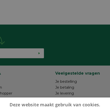
A
Veelgestelde vragen
Je bestelling
n
Je betaling
shopper
Je levering
ntwerp
Je retour
Deze website maakt gebruik van cookies.
hrijven
Maak je ontwerp