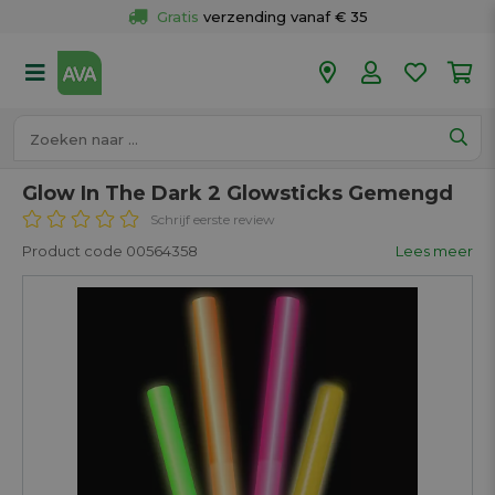
Gratis
 verzending vanaf € 35
Gratis
 ophalen en retour in je winkel
Meer dan 
50 winkels
Voor 18u besteld op werkdagen, 
vandaag verzonden.
Glow In The Dark 2 Glowsticks Gemengd
Schrijf eerste review
Product code 00564358
Lees meer