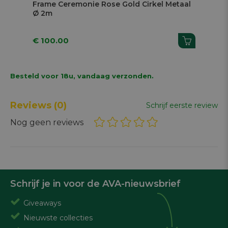
Frame Ceremonie Rose Gold Cirkel Metaal
Fra
Ø 2m
Ø 
€ 100.00
€ 
Besteld voor 18u, vandaag verzonden.
Reviews
(0)
Schrijf eerste review
Nog geen reviews
Schrijf je in voor de AVA-nieuwsbrief
Giveaways
Nieuwste collecties