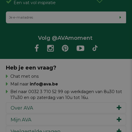
Een vat vol inspiratie
Volg @AVAmoment
Heb je een vraag?
Chat met ons
Mail naar
info@ava.be
Bel naar 0032 3 710 52 99 op werkdagen van 8u30 tot
17u30 en op zaterdag van 10u tot 16u.
Over AVA
Mijn AVA
Ons verhaal
Merken
Veelgestelde vragen
Inspiratie