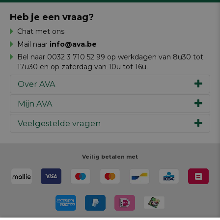
Heb je een vraag?
Chat met ons
Mail naar
info@ava.be
Bel naar 0032 3 710 52 99 op werkdagen van 8u30 tot
17u30 en op zaterdag van 10u tot 16u.
Over AVA
Mijn AVA
Ons verhaal
Merken
Veelgestelde vragen
Inspiratie
Werken bij AVA
Cadeaubon
Magazine AVA Moment
Je bestelling
Personal shopper
Winkels
Je betaling
Veilig betalen met
Maak je ontwerp
Resources
Je levering
Review schrijven
Je retour
Maak je ontwerp
Terugroepacties