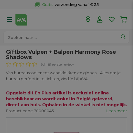
Gratis
 verzending vanaf € 35
Gratis
 ophalen en retour in je winkel
Meer dan 
50 winkels
Voor 18u besteld op werkdagen, 
vandaag verzonden.
Giftbox Vulpen + Balpen Harmony Rose
Shadows
Schrijf eerste review
Van bureaustoelen tot wandklokken en globes… Alles om je
bureau perfect in te richten, vind je bij AVA.
Opgelet: dit En Plus artikel is exclusief online
beschikbaar en wordt enkel in België geleverd,
direct aan huis. Ophalen in de winkel is niet mogelijk.
Product code 70000045
Lees meer