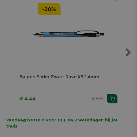
-20%
Next
Balpen Slider Zwart Rave XB 1,4mm
Bal
€ 4.44
€ 
€ 5.55
Vandaag besteld voor 18u, na 2 werkdagen bij jou
thuis