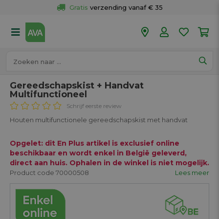
Gratis
 verzending vanaf € 35
Gratis
 ophalen en retour in je winkel
Meer dan 
50 winkels
Voor 18u besteld op werkdagen, 
vandaag verzonden.
Gereedschapskist + Handvat
Multifunctioneel
Schrijf eerste review
Houten multifunctionele gereedschapskist met handvat
Opgelet: dit En Plus artikel is exclusief online
beschikbaar en wordt enkel in België geleverd,
direct aan huis. Ophalen in de winkel is niet mogelijk.
Product code 70000508
Lees meer