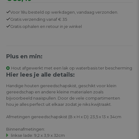
Voor 18u besteld op werkdagen,
vandaag verzonden.
Gratis
verzending vanaf € 35
Gratis
ophalen en retour in je winkel
Plus en min:
Hout afgewerkt met een lak op waterbasis ter bescherming
Hier lees je alle details:
Handige houten gereedschapskist, geschikt voor klein
gereedschap en andere kleine materialen zoals
bijvoorbeeld naaispullen. Door de vele compartimenten
hou je alles perfect uit elkaar zodat je niks kwijtraakt.
Afmetingen gereedschapskist (B x H x D): 23,5 x 13 x 34cm
Binnenafmetingen:
linkse lade: 9,2 x 3,9 x 32cm