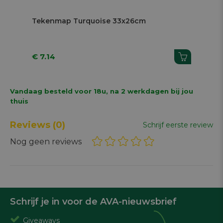
Tekenmap Turquoise 33x26cm
Te
€ 7.14
€ 7
Vandaag besteld voor 18u, na 2 werkdagen bij jou
thuis
Reviews
(0)
Schrijf eerste review
Nog geen reviews
Schrijf je in voor de AVA-nieuwsbrief
Giveaways