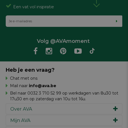
Een vat vol inspiratie
Volg @AVAmoment
Heb je een vraag?
Chat met ons
Mail naar
info@ava.be
Bel naar 0032 3 710 52 99 op werkdagen van 8u30 tot
17u30 en op zaterdag van 10u tot 16u.
Over AVA
Mijn AVA
Ons verhaal
Merken