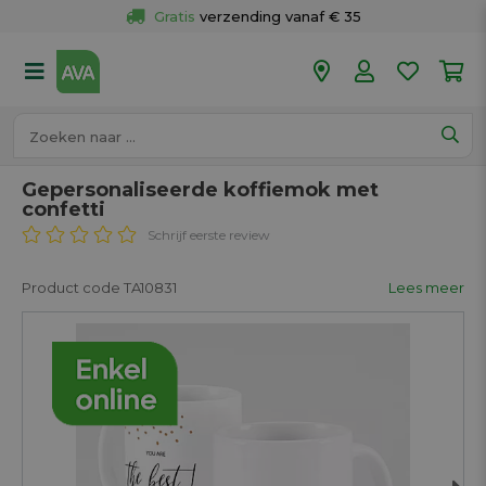
Gratis
 verzending vanaf € 35
Gratis
 ophalen en retour in je winkel
Meer dan 
50 winkels
Voor 18u besteld op werkdagen, 
vandaag verzonden.
Gepersonaliseerde koffiemok met
confetti
Schrijf eerste review
Product code TA10831
Lees meer