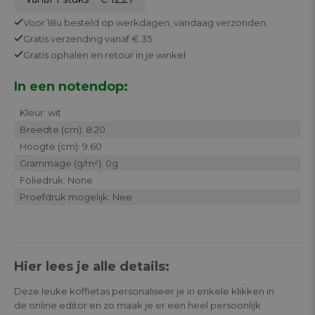
Voor 18u besteld op werkdagen,
vandaag verzonden.
Gratis
verzending vanaf € 35
Gratis
ophalen en retour in je winkel
In een notendop:
Kleur: wit
Breedte (cm): 8.20
Hoogte (cm): 9.60
Grammage (g/m²): 0g
Foliedruk: None
Proefdruk mogelijk: Nee
Hier lees je alle details:
Deze leuke koffietas personaliseer je in enkele klikken in
de online editor en zo maak je er een heel persoonlijk