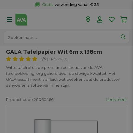
Gratis
 verzending vanaf € 35
Gratis
 ophalen en retour in je winkel
Meer dan 
50 winkels
Voor 18u besteld op werkdagen, 
vandaag verzonden.
GALA Tafelpapier Wit 6m x 138cm
5
/5
( 1 Review(s))
Witte tafelrol uit de premium collectie van de AVA-
tafelbekleding, erg geliefd door de stevige kwaliteit. Het
GALA-assortiment is airlaid, wat betekent dat de producten
aanvoelen alsof ze van linnen zijn.
Product code 20060466
Lees meer