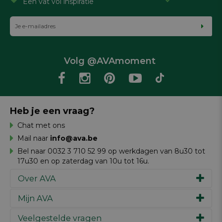
Een vat vol inspiratie
Volg @AVAmoment
Heb je een vraag?
Chat met ons
Mail naar
info@ava.be
Bel naar 0032 3 710 52 99 op werkdagen van 8u30 tot
17u30 en op zaterdag van 10u tot 16u.
Over AVA
Mijn AVA
Ons verhaal
Merken
Veelgestelde vragen
Inspiratie
Werken bij AVA