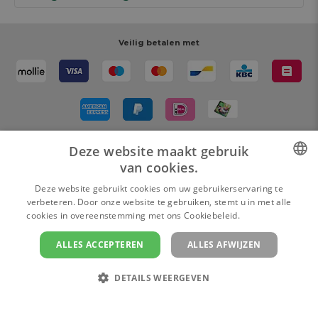
Cadeaubon
Magazine AVA Moment
Je bestelling
Personal shopper
Winkels
Je betaling
Veilig betalen met
Maak je ontwerp
Resources
Je levering
Review schrijven
Je retour
Maak je ontwerp
Terugroepacties
Deze website maakt gebruik
Bezorgd door
van cookies.
DUTCH
Deze website gebruikt cookies om uw gebruikerservaring te
verbeteren. Door onze website te gebruiken, stemt u in met alle
FRENCH
cookies in overeenstemming met ons Cookiebeleid.
Lees verder
ALLES ACCEPTEREN
ALLES AFWIJZEN
Cookie instellingen
Privacy policy
Algemene verkoopsvoorwaarden
Colofon en disclaimer
DETAILS WEERGEVEN
Copyright
© 2026 www.ava.be | Powered by
Tilroy
rol
Privacybeleid
In
winkelmandje
STRIKT NOODZAKELIJK
PRESTATIE