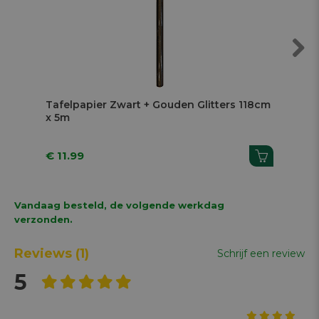
Next
Tafelpapier Zwart + Gouden Glitters 118cm
Taf
x 5m
5m
€ 11.99
€ 1
Vandaag besteld, de volgende werkdag
verzonden.
Reviews
(1)
Schrijf een review
5