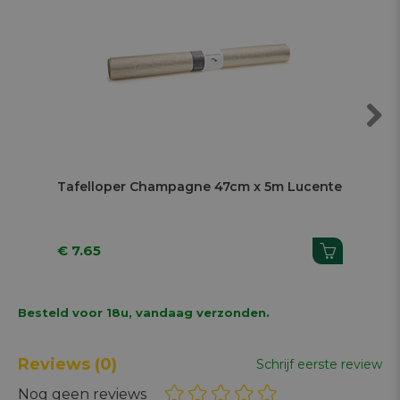
Next
Tafelloper Champagne 47cm x 5m Lucente
Taf
4,
€ 7.65
€ 
Besteld voor 18u, vandaag verzonden.
Reviews
(0)
Schrijf eerste review
Nog geen reviews