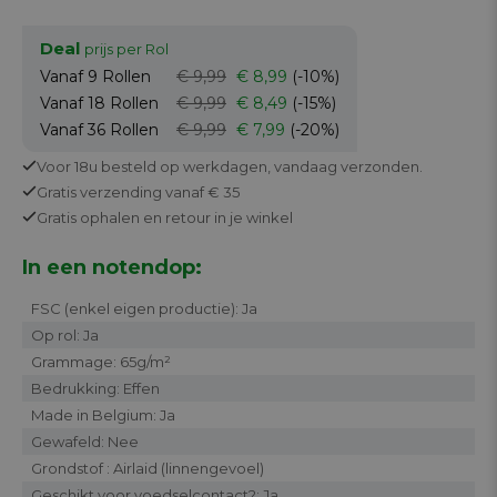
Deal
prijs per Rol
Vanaf 9
Rollen
€ 9,99
€ 8,99
(-10%)
Vanaf 18
Rollen
€ 9,99
€ 8,49
(-15%)
Vanaf 36
Rollen
€ 9,99
€ 7,99
(-20%)
Voor 18u besteld op werkdagen,
vandaag verzonden.
Gratis
verzending vanaf € 35
Gratis
ophalen en retour in je winkel
In een notendop:
FSC (enkel eigen productie): Ja
Op rol: Ja
Grammage: 65g/m²
Bedrukking: Effen
Made in Belgium: Ja
Gewafeld: Nee
Grondstof : Airlaid (linnengevoel)
Geschikt voor voedselcontact?: Ja