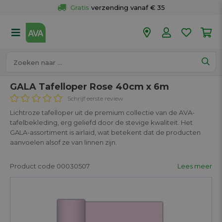
Gratis
 verzending vanaf € 35
Gratis
 ophalen en retour in je winkel
Meer dan 
50 winkels
Voor 18u besteld op werkdagen, 
vandaag verzonden.
GALA Tafelloper Rose 40cm x 6m
Schrijf eerste review
Lichtroze tafelloper uit de premium collectie van de AVA-
tafelbekleding, erg geliefd door de stevige kwaliteit. Het
GALA-assortiment is airlaid, wat betekent dat de producten
aanvoelen alsof ze van linnen zijn.
Product code 00030507
Lees meer