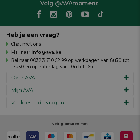
Volg @AVAmoment
Heb je een vraag?
Chat met ons
Mail naar
info@ava.be
Bel naar 0032 3 710 52 99 op werkdagen van 8u30 tot
17u30 en op zaterdag van 10u tot 16u.
Over AVA
Mijn AVA
Ons verhaal
Merken
Veelgestelde vragen
Inspiratie
Werken bij AVA
Cadeaubon
Magazine AVA Moment
Je bestelling
Personal shopper
Winkels
Je betaling
Veilig betalen met
Maak je ontwerp
Resources
Je levering
Review schrijven
Je retour