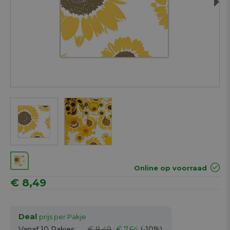
Next
Online op voorraad
€ 8,49
Deal
prijs per Pakje
Vanaf 10
Pakjes
€ 8,49
€ 7,64
(-10%)