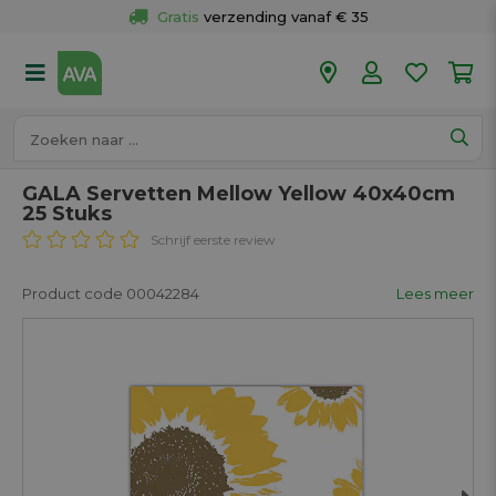
Gratis
 verzending vanaf € 35
Gratis
 ophalen en retour in je winkel
Meer dan 
50 winkels
Voor 18u besteld op werkdagen, 
vandaag verzonden.
GALA Servetten Mellow Yellow 40x40cm
25 Stuks
Schrijf eerste review
Product code 00042284
Lees meer