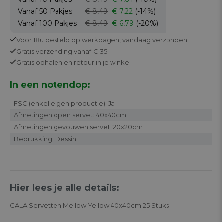
Vanaf 50
Pakjes
€ 8,49
€ 7,22
(-14%)
Vanaf 100
Pakjes
€ 8,49
€ 6,79
(-20%)
Voor 18u besteld op werkdagen,
vandaag verzonden.
Gratis
verzending vanaf € 35
Gratis
ophalen en retour in je winkel
In een notendop:
FSC (enkel eigen productie): Ja
Afmetingen open servet: 40x40cm
Afmetingen gevouwen servet: 20x20cm
Bedrukking: Dessin
Hier lees je alle details:
GALA Servetten Mellow Yellow 40x40cm 25 Stuks