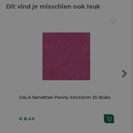
Dit vind je misschien ook leuk
Next
GALA Servetten Peony 40x40cm 25 Stuks
GA
St
€ 8.49
€ 