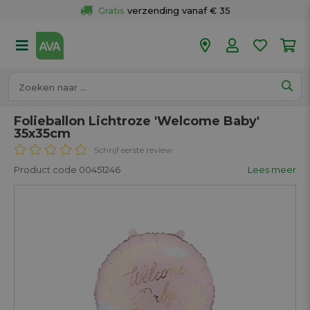
Gratis
 verzending vanaf € 35
Gratis
 ophalen en retour in je winkel
Meer dan 
50 winkels
Voor 18u besteld op werkdagen, 
vandaag verzonden.
Folieballon Lichtroze 'Welcome Baby'
35x35cm
Schrijf eerste review
Product code 00451246
Lees meer