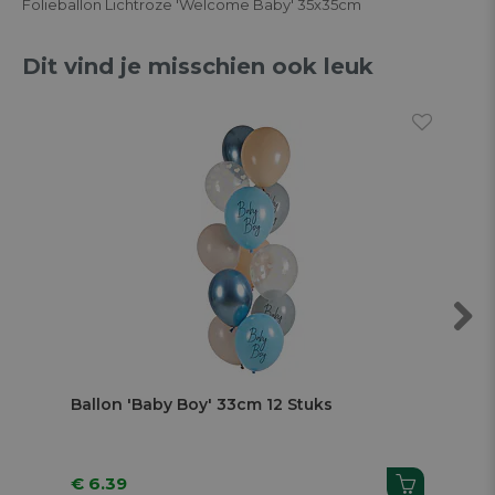
Folieballon Lichtroze 'Welcome Baby' 35x35cm
Dit vind je misschien ook leuk
Next
Ballon 'Baby Boy' 33cm 12 Stuks
Bui
2,
€ 6.39
€ 