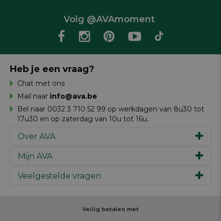
Volg @AVAmoment
Heb je een vraag?
Chat met ons
Mail naar
info@ava.be
Bel naar 0032 3 710 52 99 op werkdagen van 8u30 tot
17u30 en op zaterdag van 10u tot 16u.
Over AVA
Mijn AVA
Ons verhaal
Merken
Veelgestelde vragen
Inspiratie
Werken bij AVA
Cadeaubon
Magazine AVA Moment
Je bestelling
Personal shopper
Winkels
Je betaling
Veilig betalen met
Maak je ontwerp
Resources
Je levering