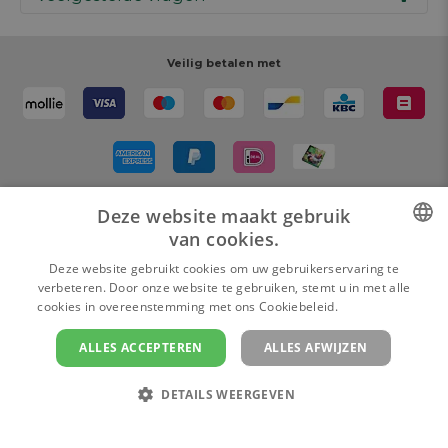
Werken bij AVA
Cadeaubon
Magazine AVA Moment
Je bestelling
Personal shopper
Winkels
Je betaling
Veilig betalen met
Maak je ontwerp
Resources
Je levering
Review schrijven
Je retour
Maak je ontwerp
Terugroepacties
Deze website maakt gebruik
Bezorgd door
van cookies.
DUTCH
Deze website gebruikt cookies om uw gebruikerservaring te
verbeteren. Door onze website te gebruiken, stemt u in met alle
FRENCH
cookies in overeenstemming met ons Cookiebeleid.
Lees verder
ALLES ACCEPTEREN
ALLES AFWIJZEN
Cookie instellingen
Privacy policy
Algemene verkoopsvoorwaarden
Colofon en disclaimer
DETAILS WEERGEVEN
Copyright
© 2026 www.ava.be | Powered by
Tilroy
stuk
Privacybeleid
In
winkelmandje
STRIKT NOODZAKELIJK
PRESTATIE