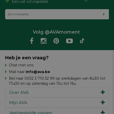
Een vat vol inspiratie
Volg @AVAmoment
Heb je een vraag?
Chat met ons
Mail naar
info@ava.be
Bel naar 0032 3 710 52 99 op werkdagen van 8u30 tot
17u30 en op zaterdag van 10u tot 16u.
Over AVA
Mijn AVA
Ons verhaal
Merken
Veelgestelde vragen
Inspiratie