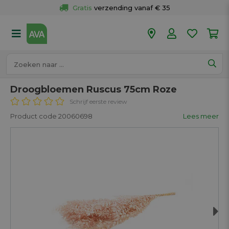
Gratis
 verzending vanaf € 35
Gratis
 ophalen en retour in je winkel
Meer dan 
50 winkels
Voor 18u besteld op werkdagen, 
vandaag verzonden.
Droogbloemen Ruscus 75cm Roze
Schrijf eerste review
Product code 20060698
Lees meer
Next