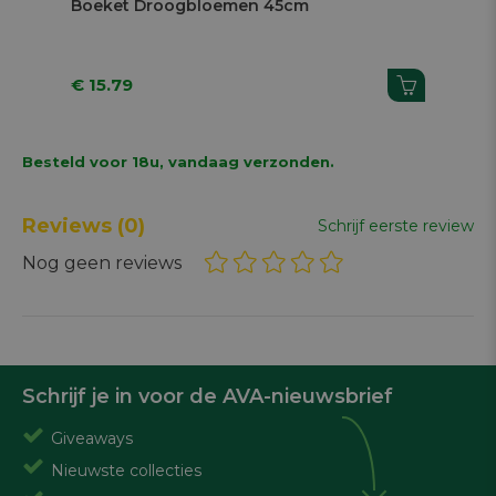
Boeket Droogbloemen 45cm
Dr
€ 15.79
€ 
Besteld voor 18u, vandaag verzonden.
Reviews
(0)
Schrijf eerste review
Nog geen reviews
Schrijf je in voor de AVA-nieuwsbrief
Giveaways
Nieuwste collecties