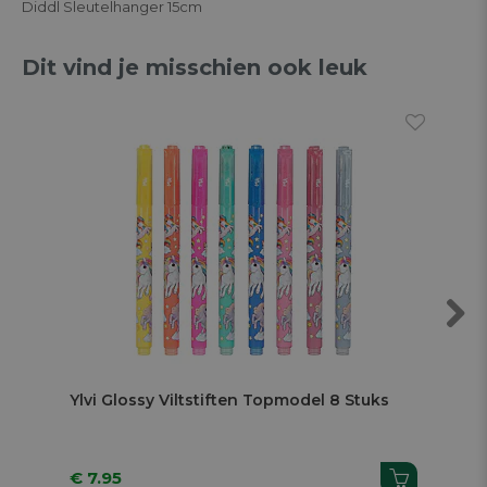
Diddl Sleutelhanger 15cm
Dit vind je misschien ook leuk
Next
Ylvi Glossy Viltstiften Topmodel 8 Stuks
Not
Ora
€ 7.95
€ 