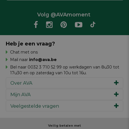
Volg @AVAmoment
Heb je een vraag?
Chat met ons
Mail naar
info@ava.be
Bel naar 0032 3 710 52 99 op werkdagen van 8u30 tot
17u30 en op zaterdag van 10u tot 16u.
Over AVA
Mijn AVA
Ons verhaal
Merken
Veelgestelde vragen
Inspiratie
Werken bij AVA
Cadeaubon
Magazine AVA Moment
Je bestelling
Personal shopper
Winkels
Je betaling
Veilig betalen met
Maak je ontwerp
Resources