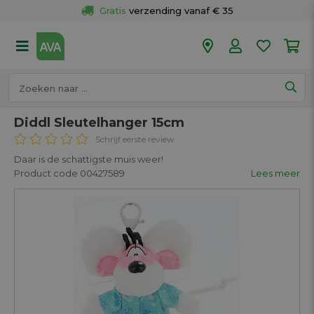
Gratis
 verzending vanaf € 35
Gratis
 ophalen en retour in je winkel
Meer dan 
50 winkels
Voor 18u besteld op werkdagen, 
vandaag verzonden.
Diddl Sleutelhanger 15cm
Schrijf eerste review
Daar is de schattigste muis weer!
Product code 00427589
Lees meer