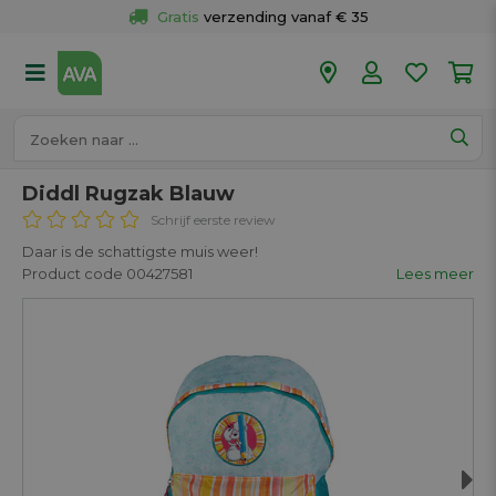
Gratis
 verzending vanaf € 35
Gratis
 ophalen en retour in je winkel
Meer dan 
50 winkels
Voor 18u besteld op werkdagen, 
vandaag verzonden.
Diddl Rugzak Blauw
Schrijf eerste review
Daar is de schattigste muis weer!
Product code 00427581
Lees meer