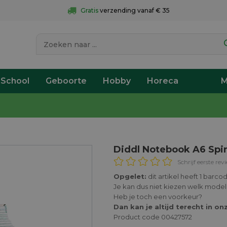
Gratis
 verzending vanaf € 35
 School
Geboorte
Hobby
Horeca
M
Diddl Notebook A6 Spir
Schrijf eerste rev
Opgelet:
dit artikel heeft 1 barc
Je kan dus niet kiezen welk model
Heb je toch een voorkeur?
Dan kan je altijd terecht in on
Product code 00427572