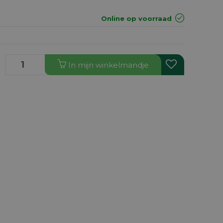
Online op voorraad
In
mijn
winkelmandje