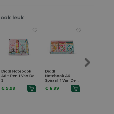
 ook leuk
Next
Diddl Notebook
Diddl
Diddl Noteb
A6 + Pen 1 Van De
Notebook A6
A7 Plush Met
2
Spiraal 1 Van De
Sleutelhanger
3
Van De 4
€ 9.99
€ 6.99
€ 6.99