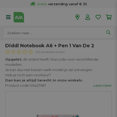
Gratis
 verzending vanaf € 35
Gratis
 ophalen en retour in je winkel
Meer dan 
50 winkels
Voor 18u besteld op werkdagen, 
vandaag verzonden.
Diddl Notebook A6 + Pen 1 Van De 2
Schrijf eerste review
Opgelet:
dit artikel heeft 1 barcode voor verschillende
modellen.
Je kan dus niet kiezen welk model je zal ontvangen.
Heb je toch een voorkeur?
Dan kan je altijd terecht in onze winkels.
Product code 00427567
Lees meer