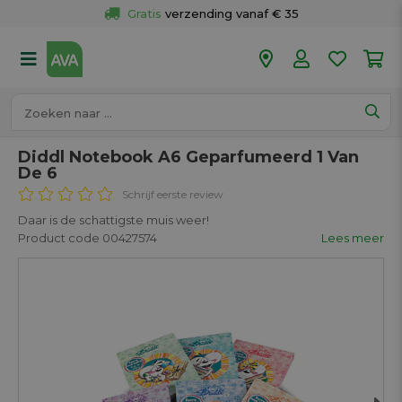
Gratis
 verzending vanaf € 35
Gratis
 ophalen en retour in je winkel
Meer dan 
50 winkels
Voor 18u besteld op werkdagen, 
vandaag verzonden.
Diddl Notebook A6 Geparfumeerd 1 Van
De 6
Schrijf eerste review
Daar is de schattigste muis weer!
Product code 00427574
Lees meer