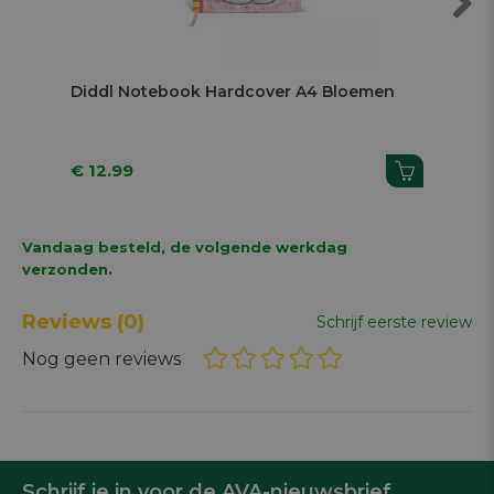
Previous
Next
Diddl Notebook Hardcover A4 Bloemen
€ 12.99
€ 9.
Vandaag besteld, de volgende werkdag
verzonden.
Reviews
(0)
Schrijf eerste review
Nog geen reviews
Schrijf je in voor de AVA-nieuwsbrief