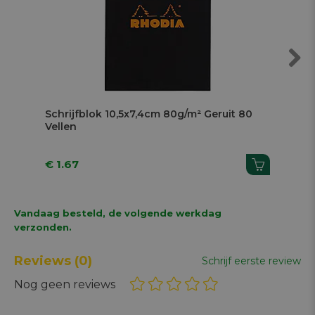
Next
Schrijfblok 10,5x7,4cm 80g/m² Geruit 80
Sch
Vellen
Vel
€ 1.67
€ 
Vandaag besteld, de volgende werkdag
verzonden.
Reviews
(0)
Schrijf eerste review
Nog geen reviews