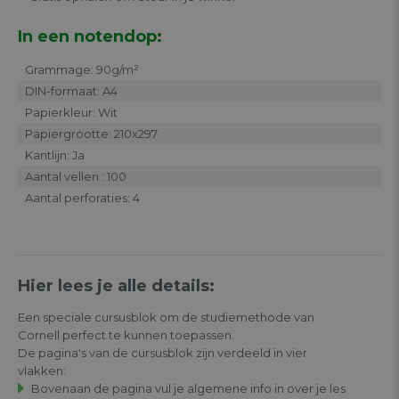
In een notendop:
Grammage: 90g/m²
DIN-formaat: A4
Papierkleur: Wit
Papiergrootte: 210x297
Kantlijn: Ja
Aantal vellen : 100
Aantal perforaties: 4
Hier lees je alle details:
Een speciale cursusblok om de studiemethode van
Cornell perfect te kunnen toepassen.
De pagina's van de cursusblok zijn verdeeld in vier
vlakken:
Bovenaan de pagina vul je algemene info in over je les