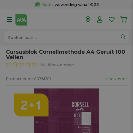
Gratis
 verzending vanaf € 35
Gratis
 ophalen en retour in je winkel
Meer dan 
50 winkels
Voor 18u besteld op werkdagen, 
vandaag verzonden.
Cursusblok Cornellmethode A4 Geruit 100
Vellen
Schrijf eerste review
Product code 00761701
Lees meer