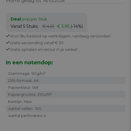
Promo geldig tot 16/10/2026
Deal
prijs per Stuk
Vanaf 5
Stuks
€ 4,61
€ 3,95
(-14%)
Voor 18u besteld op werkdagen,
vandaag verzonden.
Gratis
verzending vanaf € 35
Gratis
ophalen en retour in je winkel
In een notendop:
Grammage: 90g/m²
DIN-formaat: A4
Papierkleur: Wit
Papiergrootte: 210x297
Kantlijn: Nee
Aantal vellen : 100
Aantal perforaties: 4