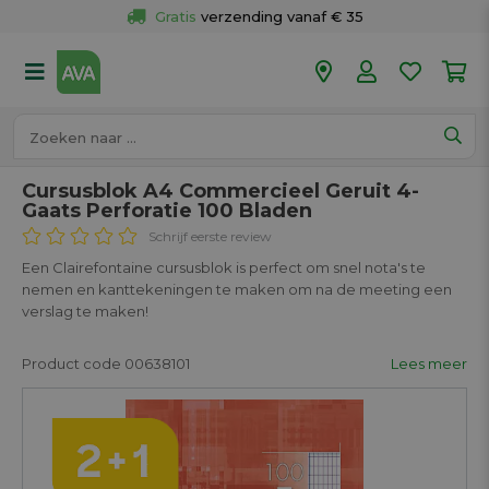
Gratis
 verzending vanaf € 35
Gratis
 ophalen en retour in je winkel
Meer dan 
50 winkels
Voor 18u besteld op werkdagen, 
vandaag verzonden.
Cursusblok A4 Commercieel Geruit 4-
Gaats Perforatie 100 Bladen
Schrijf eerste review
Een Clairefontaine cursusblok is perfect om snel nota's te
nemen en kanttekeningen te maken om na de meeting een
verslag te maken!
Product code 00638101
Lees meer