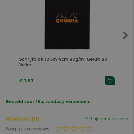
Next
Schrijfblok 10,5x7,4cm 80g/m² Geruit 80
Sch
Vellen
Vel
€ 1.67
€ 
Besteld voor 18u, vandaag verzonden.
Reviews
(0)
Schrijf eerste review
Nog geen reviews