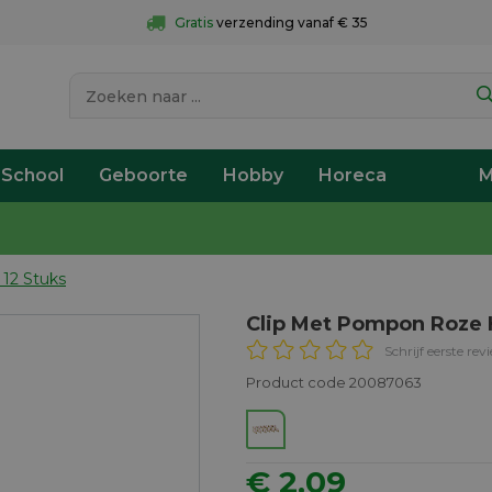
Gratis
 verzending vanaf € 35
 School
Geboorte
Hobby
Horeca
M
12 Stuks
Clip Met Pompon Roze H
Schrijf eerste rev
Product code 20087063
€ 2,09