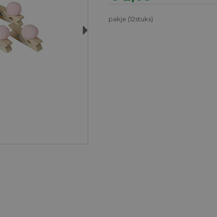
pakje (12stuks)
Next