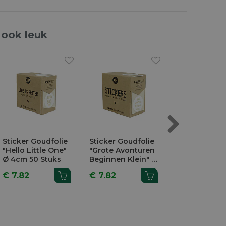
 ook leuk
Next
Sticker Goudfolie
Sticker Goudfolie
Clip Met Po
"Hello Little One"
"Grote Avonturen
Wit Hout
Ø 4cm 50 Stuks
Beginnen Klein" Ø
4,7x1,2x3,5cm
4cm 50 Stuks
Stuks
€ 7.82
€ 7.82
€ 2.09