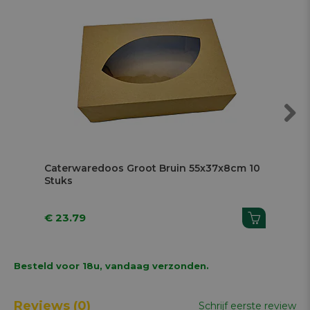
Next
Caterwaredoos Groot Bruin 55x37x8cm 10
Ca
Stuks
St
€ 23.79
€ 1
Besteld voor 18u, vandaag verzonden.
Reviews
(0)
Schrijf eerste review