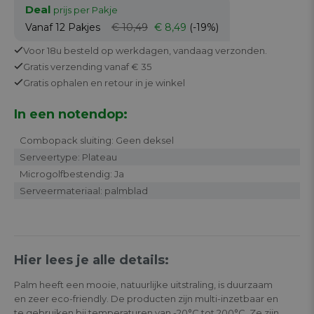
Deal
prijs per Pakje
Vanaf 12
Pakjes
€ 10,49
€ 8,49
(-19%)
Voor 18u besteld op werkdagen,
vandaag verzonden.
Gratis
verzending vanaf € 35
Gratis
ophalen en retour in je winkel
In een notendop:
Combopack sluiting: Geen deksel
Serveertype: Plateau
Microgolfbestendig: Ja
Serveermateriaal: palmblad
Hier lees je alle details:
Palm heeft een mooie, natuurlijke uitstraling, is duurzaam
en zeer eco-friendly. De producten zijn multi-inzetbaar en
te gebruiken bij temperaturen van -20°C tot 200°C. Ze zijn