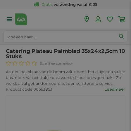
Gratis
 verzending vanaf € 35
Gratis
 ophalen en retour in je winkel
Meer dan 
50 winkels
Voor 18u besteld op werkdagen, 
vandaag verzonden.
Catering Plateau Palmblad 35x24x2,5cm 10
Stuks
Schrijf eerste review
Als een palmblad van de boom valt, neemt het altijd een stukje
bast mee. Van dit stukje bast wordt disposables gemaakt. Zo
wordt afval getransformeerd tot een schitterend servies.
Product code 00563853
Lees meer