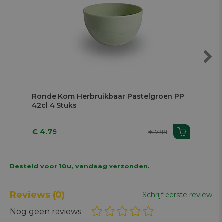
Next
Ronde Kom Herbruikbaar Pastelgroen PP
Sla
42cl 4 Stuks
16,
€ 4.79
€ 
€ 7.99
Besteld voor 18u, vandaag verzonden.
Reviews
(0)
Schrijf eerste review
Nog geen reviews