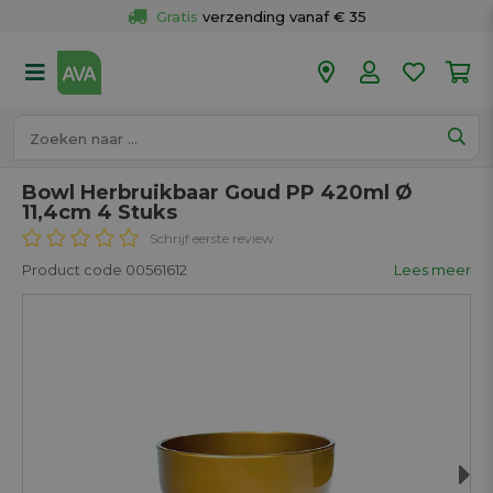
Gratis
 verzending vanaf € 35
Gratis
 ophalen en retour in je winkel
Meer dan 
50 winkels
Voor 18u besteld op werkdagen, 
vandaag verzonden.
Bowl Herbruikbaar Goud PP 420ml Ø
11,4cm 4 Stuks
Schrijf eerste review
Product code 00561612
Lees meer