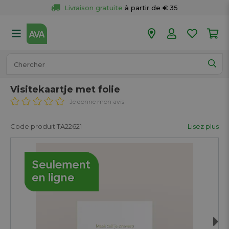
Livraison gratuite
 à partir de € 35
Retour 
gratuit
 dans votre magasin
Plus de  
50 magasins
Commandé avant 18h en semaine, 
expédié aujourd’hui.
Visitekaartje met folie
Je donne mon avis
Code produit TA22621
Lisez plus