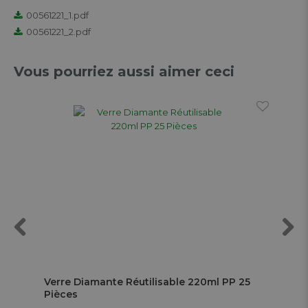
00561221_1.pdf
00561221_2.pdf
Vous pourriez aussi aimer ceci
Previous
Next
 PP
Verre Diamante Réutilisable 220ml PP 25
Ver
Pièces
Bl