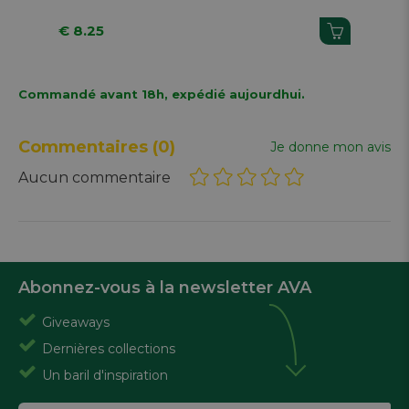
€ 8.25
€ 
Commandé avant 18h, expédié aujourdhui.
Commentaires
(0)
Je donne mon avis
Aucun commentaire
Abonnez-vous à la newsletter AVA
Giveaways
Dernières collections
Un baril d'inspiration