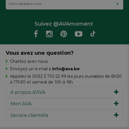
Suivez @AVAmoment
Vous avez une question?
Chattez avec nous
Envoyez un e-mail à
info@ava.be
Appelez le 0032 3 710 52 99 les jours ouvrables de 8h30
à 17h30 et samedi de 10h à 16h.
A propos d'AVA
Mon AVA
Notre histoire
Marques
Service clientèle
Inspiration
Travailler chez AVA
Chèque-cadeau
Magazine AVA Moment
Votre commande
Personal shopper