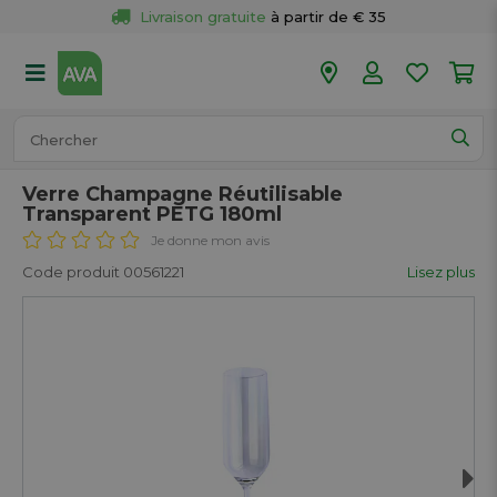
Livraison gratuite
 à partir de € 35
Retour 
gratuit
 dans votre magasin
Plus de  
50 magasins
Commandé avant 18h en semaine, 
expédié aujourd’hui.
Verre Champagne Réutilisable
Transparent PETG 180ml
Je donne mon avis
Code produit 00561221
Lisez plus