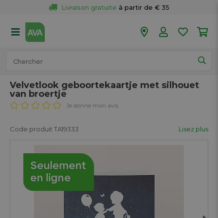
Livraison gratuite
 à partir de € 35
Retour 
gratuit
 dans votre magasin
Plus de  
50 magasins
Commandé avant 18h en semaine, 
expédié aujourd’hui.
Velvetlook geboortekaartje met silhouet
van broertje
Je donne mon avis
Code produit TA19333
Lisez plus