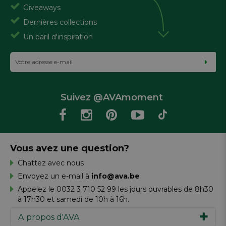
Giveaways
Dernières collections
Un baril d'inspiration
Suivez @AVAmoment
Vous avez une question?
Chattez avec nous
Envoyez un e-mail à
info@ava.be
Appelez le 0032 3 710 52 99 les jours ouvrables de 8h30
à 17h30 et samedi de 10h à 16h.
A propos d'AVA