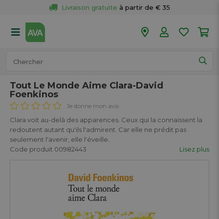
Livraison gratuite
 à partir de € 35
Retour 
gratuit
 dans votre magasin
Plus de  
50 magasins
Commandé avant 18h en semaine, 
expédié aujourd’hui.
Tout Le Monde Aime Clara-David
Foenkinos
Je donne mon avis
Clara voit au-delà des apparences. Ceux qui la connaissent la
redoutent autant qu'ils l'admirent. Car elle ne prédit pas
seulement l'avenir, elle l'éveille.
Code produit 00982443
Lisez plus