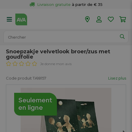
Livraison gratuite
 à partir de € 35
Retour 
gratuit
 dans votre magasin
Plus de  
50 magasins
Commandé avant 18h en semaine, 
expédié aujourd’hui.
Snoepzakje velvetlook broer/zus met
goudfolie
Je donne mon avis
Code produit TA18157
Lisez plus