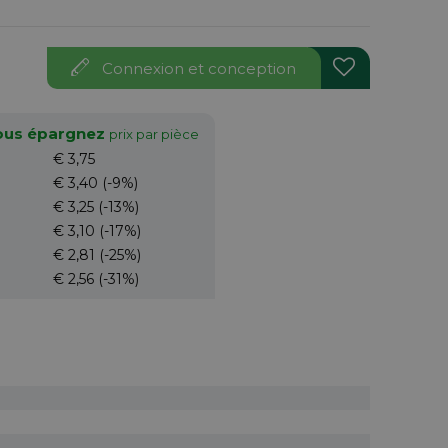
Connexion et conception
vous épargnez
prix par pièce
€ 3,75
€ 3,40
(-9%)
€ 3,25
(-13%)
€ 3,10
(-17%)
€ 2,81
(-25%)
€ 2,56
(-31%)