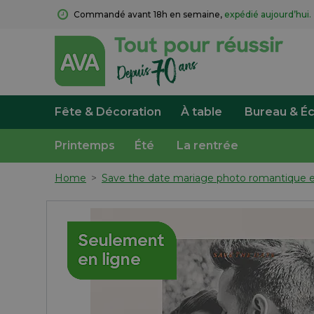
Commandé avant 18h en semaine, 
expédié aujourd’hui.
Fête & Décoration
À table
Bureau & Éc
Printemps
Été
La rentrée
Home
>
Save the date mariage photo romantique e