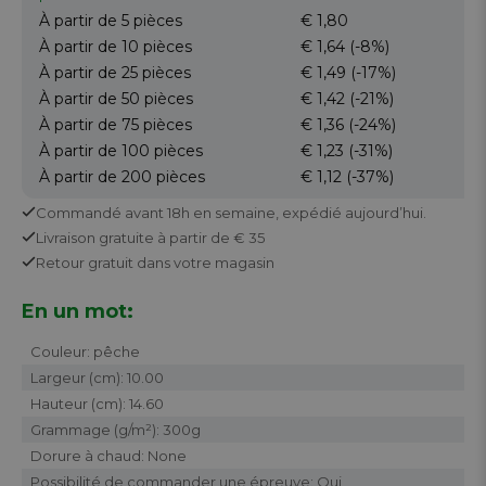
À partir de 5
pièces
€ 1,80
À partir de 10
pièces
€ 1,64
(-8%)
À partir de 25
pièces
€ 1,49
(-17%)
À partir de 50
pièces
€ 1,42
(-21%)
À partir de 75
pièces
€ 1,36
(-24%)
À partir de 100
pièces
€ 1,23
(-31%)
À partir de 200
pièces
€ 1,12
(-37%)
Commandé avant 18h en semaine,
expédié aujourd’hui.
Livraison gratuite
à partir de € 35
Retour
gratuit
dans votre magasin
En un mot:
Couleur: pêche
Largeur (cm): 10.00
Hauteur (cm): 14.60
Grammage (g/m²): 300g
Dorure à chaud: None
Possibilité de commander une épreuve: Oui