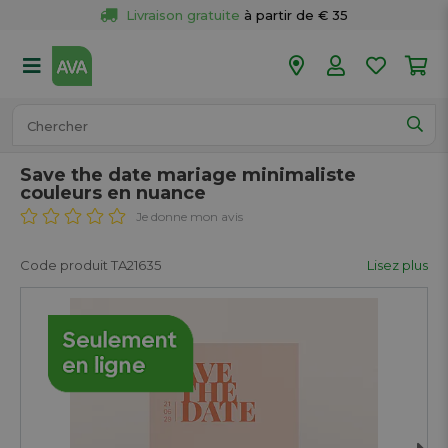
Livraison gratuite
 à partir de € 35
Retour 
gratuit
 dans votre magasin
Plus de  
50 magasins
Commandé avant 18h en semaine, 
expédié aujourd’hui.
Save the date mariage minimaliste
couleurs en nuance
Je donne mon avis
Code produit TA21635
Lisez plus