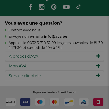
Vous avez une question?
Chattez avec nous
Envoyez un e-mail à
info@ava.be
Appelez le 0032 3 710 52 99 les jours ouvrables de 8h30
à 17h30 et samedi de 10h à 16h.
A propos d'AVA
Mon AVA
Notre histoire
Marques
Service clientèle
Inspiration
Travailler chez AVA
Chèque-cadeau
Magazine AVA Moment
Votre commande
Personal shopper
Magasins
Votre paiement
Payer en toute sécurité avec
Réalisez votre création
Resources
Votre livraison
Rédiger un commentaire
Retour
Réalisez votre création