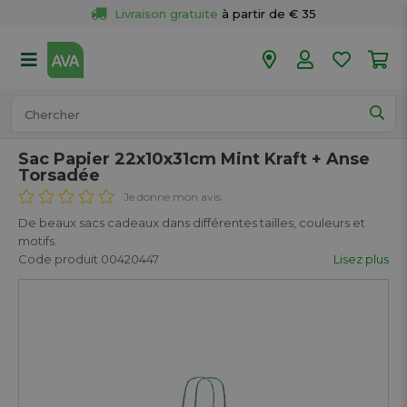
Livraison gratuite
 à partir de € 35
Retour 
gratuit
 dans votre magasin
Plus de  
50 magasins
Commandé avant 18h en semaine, 
expédié aujourd’hui.
Sac Papier 22x10x31cm Mint Kraft + Anse
Torsadée
Je donne mon avis
De beaux sacs cadeaux dans différentes tailles, couleurs et
motifs.
Code produit 00420447
Lisez plus