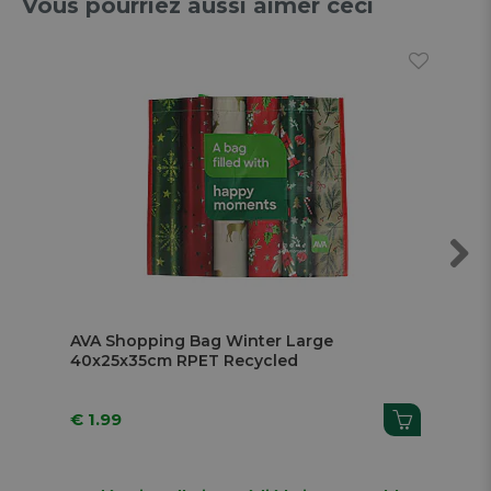
Vous pourriez aussi aimer ceci
Next
AVA Shopping Bag Winter Large
AV
40x25x35cm RPET Recycled
32
€ 1.99
€ 1