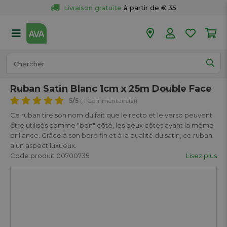
Livraison gratuite
 à partir de € 35
Retour 
gratuit
 dans votre magasin
Plus de  
50 magasins
Commandé avant 18h en semaine, 
expédié aujourd’hui.
Ruban Satin Blanc 1cm x 25m Double Face
5
/5
( 1 Commentaire(s))
Ce ruban tire son nom du fait que le recto et le verso peuvent
être utilisés comme "bon" côté, les deux côtés ayant la même
brillance. Grâce à son bord fin et à la qualité du satin, ce ruban
a un aspect luxueux.
Code produit 00700735
Lisez plus