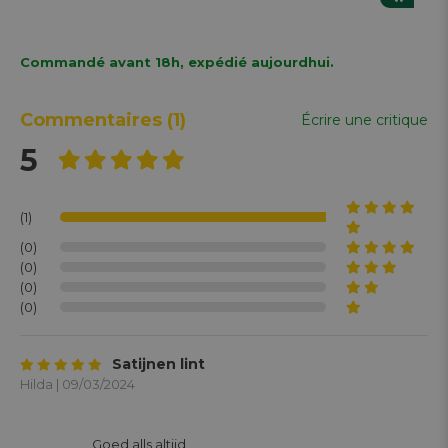
Commandé avant 18h, expédié aujourdhui.
Commentaires
(1)
Écrire une critique
5
(1)
(0)
(0)
(0)
(0)
Satijnen lint
Hilda | 09/03/2024
			Goed alls altijd
