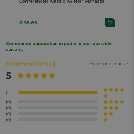
Conférencier Alassio A4 Noir Vernazza
Con
€ 35.69
€ 
Commandé aujourdhui, expédié le jour ouvrable
suivant.
Commentaires
(1)
Écrire une critique
5
(1)
(0)
(0)
(0)
(0)