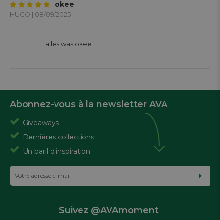
okee
HUGO | 08/09/2025
			alles was okee

Abonnez-vous à la newsletter AVA
Giveaways
Dernières collections
Un baril d'inspiration
Suivez @AVAmoment