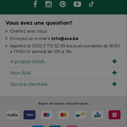
Vous avez une question?
Chattez avec nous
Envoyez un e-mail à
info@ava.be
Appelez le 0032 3 710 52 99 les jours ouvrables de 8h30
à 17h30 et samedi de 10h à 16h.
A propos d'AVA
Mon AVA
Notre histoire
Marques
Service clientèle
Inspiration
Travailler chez AVA
Chèque-cadeau
Magazine AVA Moment
Votre commande
Personal shopper
Magasins
Votre paiement
Payer en toute sécurité avec
Réalisez votre création
Resources
Votre livraison
Rédiger un commentaire
Retour
Réalisez votre création