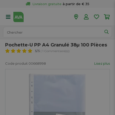
Livraison gratuite
 à partir de € 35
Retour 
gratuit
 dans votre magasin
Plus de  
50 magasins
Commandé avant 18h en semaine, 
expédié aujourd’hui.
Pochette-U PP A4 Granulé 38µ 100 Pièces
5
/5
( 1 Commentaire(s))
Code produit 00668998
Lisez plus