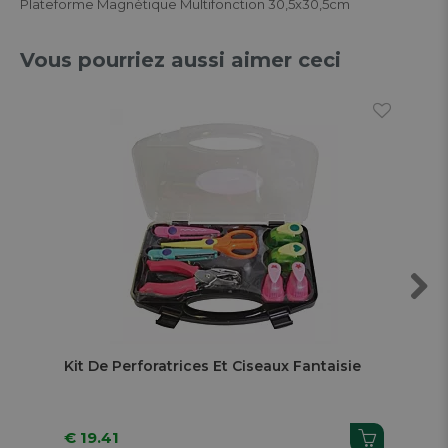
Plateforme Magnétique Multifonction 30,5x30,5cm
Vous pourriez aussi aimer ceci
Next
Kit De Perforatrices Et Ciseaux Fantaisie
Co
Feu
€ 19.41
€ 