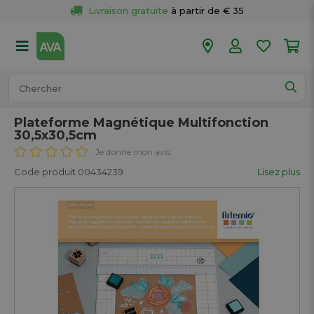
Livraison gratuite
 à partir de € 35
Retour 
gratuit
 dans votre magasin
Plus de  
50 magasins
Commandé avant 18h en semaine, 
expédié aujourd’hui.
Plateforme Magnétique Multifonction
30,5x30,5cm
Je donne mon avis
Code produit 00434239
Lisez plus