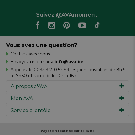
Suivez @AVAmoment
Vous avez une question?
Chattez avec nous
Envoyez un e-mail à
info@ava.be
Appelez le 0032 3 710 52 99 les jours ouvrables de 8h30
à 17h30 et samedi de 10h à 16h.
A propos d'AVA
Mon AVA
Notre histoire
Marques
Service clientèle
Inspiration
Travailler chez AVA
Chèque-cadeau
Magazine AVA Moment
Votre commande
Personal shopper
Magasins
Votre paiement
Payer en toute sécurité avec
Réalisez votre création
Resources