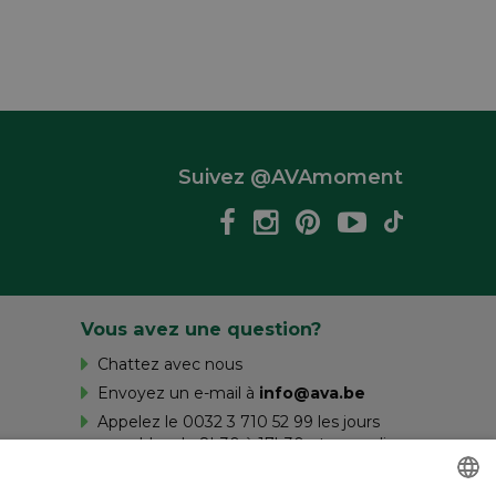
Suivez @AVAmoment
Vous avez une question?
Chattez avec nous
Envoyez un e-mail à
info@ava.be
Appelez le 0032 3 710 52 99 les jours
ouvrables de 8h30 à 17h30 et samedi
de 10h à 16h.