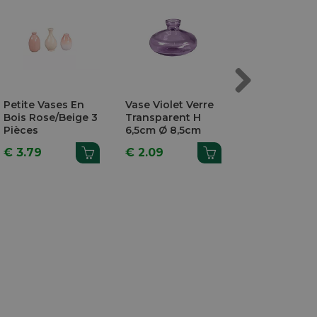
Next
Petite Vases En
Vase Violet Verre
Vase Mangui
Bois Rose/Beige 3
Transparent H
7cm Ø 6cm
Pièces
6,5cm Ø 8,5cm
€ 3.79
€ 2.09
€ 1.79