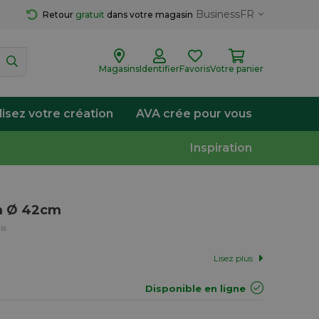
Business
FR
Retour 
gratuit
 dans votre magasin
Magasins
Identifier
Favoris
Votre panier
lisez votre création
AVA crée pour vous
Inspiration
cm Ø 42cm
is
Lisez plus
Disponible en ligne