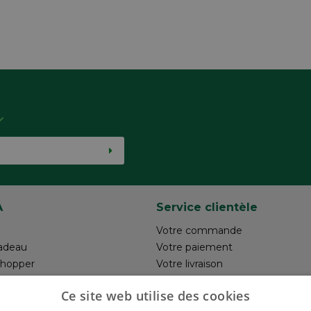
A
Service clientèle
Votre commande
adeau
Votre paiement
shopper
Votre livraison
otre création
Retour
Ce site web utilise des cookies
un commentaire
Réalisez votre création