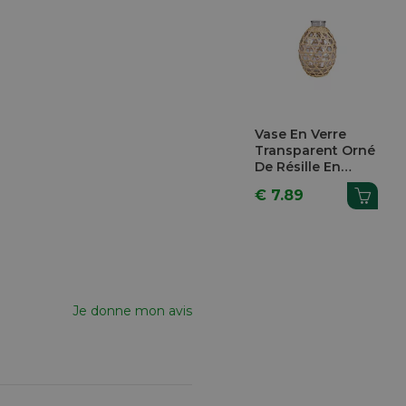
Vase En Verre
Transparent Orné
De Résille En
Zostère H 17cm Ø
€ 7.89
12,2cm
Je donne mon avis