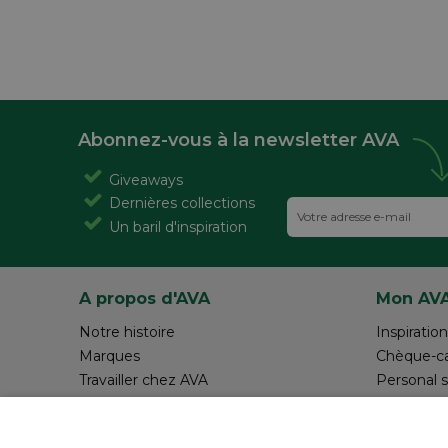
Abonnez-vous à la newsletter AVA
Giveaways
Dernières collections
Un baril d'inspiration
A propos d'AVA
Mon AV
Notre histoire
Inspiration
Marques
Chèque-c
Travailler chez AVA
Personal 
Magazine AVA Moment
Réalisez v
Magasins
Rédiger 