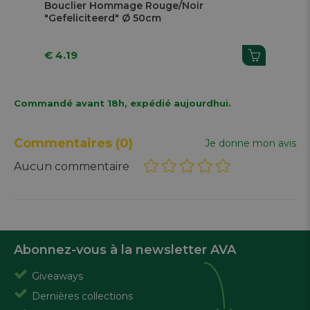
Bouclier Hommage Rouge/Noir
Bo
"Gefeliciteerd" Ø 50cm
€ 4.19
€ 1
Commandé avant 18h, expédié aujourdhui.
Commentaires
(0)
Je donne mon avis
Aucun commentaire
Abonnez-vous à la newsletter AVA
Giveaways
Dernières collections