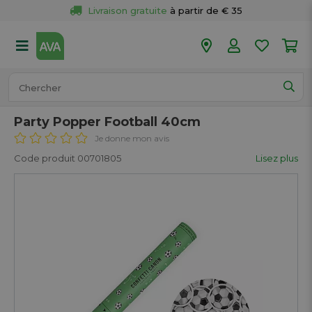
Livraison gratuite
 à partir de € 35
Retour 
gratuit
 dans votre magasin
Plus de  
50 magasins
Commandé avant 18h en semaine, 
expédié aujourd’hui.
Party Popper Football 40cm
Je donne mon avis
Code produit 00701805
Lisez plus