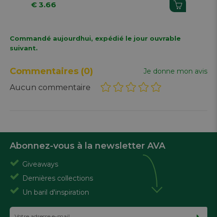
€ 3.66
€ 
Commandé aujourdhui, expédié le jour ouvrable
suivant.
Commentaires
(0)
Je donne mon avis
Aucun commentaire
Abonnez-vous à la newsletter AVA
Giveaways
Dernières collections
Un baril d'inspiration