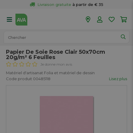
Livraison gratuite
 à partir de € 35
Retour 
gratuit
 dans votre magasin
Plus de  
50 magasins
Commandé avant 18h en semaine, 
expédié aujourd’hui.
Papier De Soie Rose Clair 50x70cm
20g/m² 6 Feuilles
Je donne mon avis
Matériel d'artisanat Folia et matériel de dessin
Code produit 00485118
Lisez plus