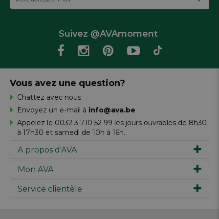
Suivez @AVAmoment
Vous avez une question?
Chattez avec nous
Envoyez un e-mail à
info@ava.be
Appelez le 0032 3 710 52 99 les jours ouvrables de 8h30
à 17h30 et samedi de 10h à 16h.
A propos d'AVA
Mon AVA
Notre histoire
Marques
Service clientèle
Inspiration
Travailler chez AVA
Chèque-cadeau
Magazine AVA Moment
Votre commande
Personal shopper
Magasins