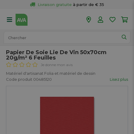
Livraison gratuite
 à partir de € 35
Retour 
gratuit
 dans votre magasin
Plus de  
50 magasins
Commandé avant 18h en semaine, 
expédié aujourd’hui.
Papier De Soie Lie De Vin 50x70cm
20g/m² 6 Feuilles
Je donne mon avis
Matériel d'artisanat Folia et matériel de dessin
Code produit 00485120
Lisez plus