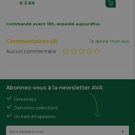
€ 3.66
€ 
Commandé avant 18h, expédié aujourdhui.
Commentaires
(0)
Je donne mon avis
Aucun commentaire
Abonnez-vous à la newsletter AVA
Giveaways
Dernières collections
Un baril d'inspiration