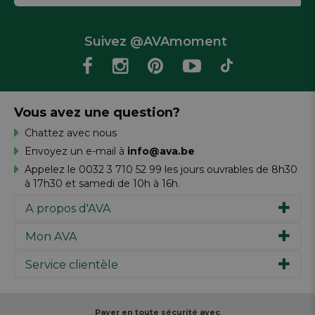
Suivez @AVAmoment
Vous avez une question?
Chattez avec nous
Envoyez un e-mail à
info@ava.be
Appelez le 0032 3 710 52 99 les jours ouvrables de 8h30
à 17h30 et samedi de 10h à 16h.
A propos d'AVA
Mon AVA
Notre histoire
Marques
Service clientèle
Inspiration
Travailler chez AVA
Chèque-cadeau
Magazine AVA Moment
Votre commande
Personal shopper
Magasins
Votre paiement
Payer en toute sécurité avec
Réalisez votre création