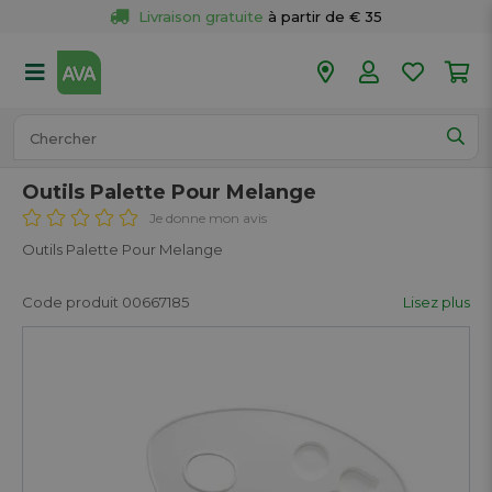
Livraison gratuite
 à partir de € 35
Retour 
gratuit
 dans votre magasin
Plus de  
50 magasins
Commandé avant 18h en semaine, 
expédié aujourd’hui.
Outils Palette Pour Melange
Je donne mon avis
Outils Palette Pour Melange
Code produit 00667185
Lisez plus