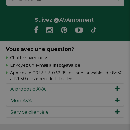
Suivez @AVAmoment
Vous avez une question?
Chattez avec nous
Envoyez un e-mail à
info@ava.be
Appelez le 0032 3 710 52 99 les jours ouvrables de 8h30
à 17h30 et samedi de 10h à 16h.
A propos d'AVA
Mon AVA
Notre histoire
Marques
Service clientèle
Inspiration
Travailler chez AVA
Chèque-cadeau
Magazine AVA Moment
Votre commande
Personal shopper
Magasins