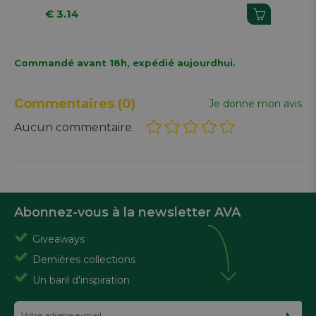
€ 3.14
€ 1
Commandé avant 18h, expédié aujourdhui.
Commentaires
(0)
Je donne mon avis
Aucun commentaire
Abonnez-vous à la newsletter AVA
Giveaways
Dernières collections
Un baril d'inspiration