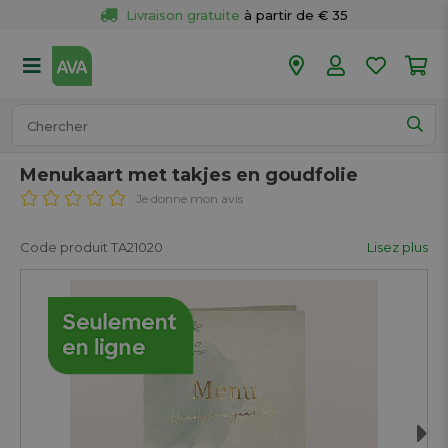
Livraison gratuite
 à partir de € 35
Retour 
gratuit
 dans votre magasin
Plus de  
50 magasins
Commandé avant 18h en semaine, 
expédié aujourd’hui.
Menukaart met takjes en goudfolie
Je donne mon avis
Code produit TA21020
Lisez plus