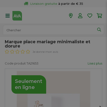
Livraison gratuite
 à partir de € 35
Retour 
gratuit
 dans votre magasin
Plus de  
50 magasins
Commandé avant 18h en semaine, 
expédié aujourd’hui.
Marque place mariage minimaliste et
dorure
Je donne mon avis
Code produit TA21653
Lisez plus