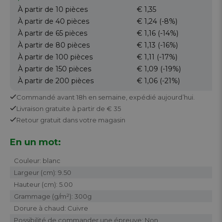
À partir de 10
pièces
€ 1,35
À partir de 40
pièces
€ 1,24
(-8%)
À partir de 65
pièces
€ 1,16
(-14%)
À partir de 80
pièces
€ 1,13
(-16%)
À partir de 100
pièces
€ 1,11
(-17%)
À partir de 150
pièces
€ 1,09
(-19%)
À partir de 200
pièces
€ 1,06
(-21%)
Commandé avant 18h en semaine,
expédié aujourd’hui.
Livraison gratuite
à partir de € 35
Retour
gratuit
dans votre magasin
En un mot:
Couleur: blanc
Largeur (cm): 9.50
Hauteur (cm): 5.00
Grammage (g/m²): 300g
Dorure à chaud: Cuivre
Possibilité de commander une épreuve: Non