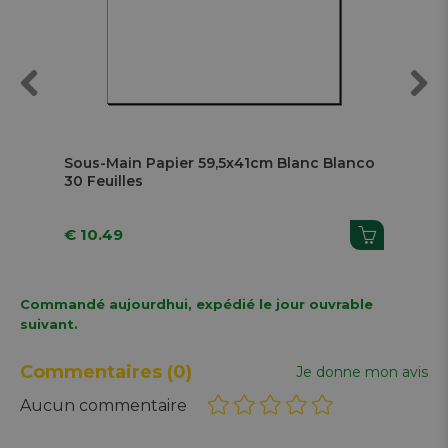
Previous
Next
Sous-Main Papier 59,5x41cm Blanc Blanco
Por
30 Feuilles
Pi
€ 10.49
€ 3
Commandé aujourdhui, expédié le jour ouvrable
suivant.
Commentaires
(0)
Je donne mon avis
Aucun commentaire