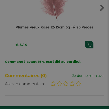
Next
Plumes Vieux Rose 12-15cm 6g +/- 25 Pièces
€ 3.14
€ 1
Commandé avant 18h, expédié aujourdhui.
Commentaires
(0)
Je donne mon avis
Aucun commentaire