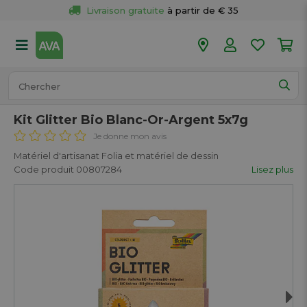
Livraison gratuite
 à partir de € 35
Retour 
gratuit
 dans votre magasin
Plus de  
50 magasins
Commandé avant 18h en semaine, 
expédié aujourd’hui.
Kit Glitter Bio Blanc-Or-Argent 5x7g
Je donne mon avis
Matériel d'artisanat Folia et matériel de dessin
Code produit 00807284
Lisez plus